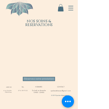
NOS SOINS &
RESERVATIONS
Réservez votre prestation
HORAIRES
CONTACT
TEL
ADRESSE
Du lundi au dimanche
4 rue Houdon
07 61 89 70 23
spadesabbesses@gmail.com
75018 Paris
10H00 - 20H00
© 2019 Spa des Abbesses